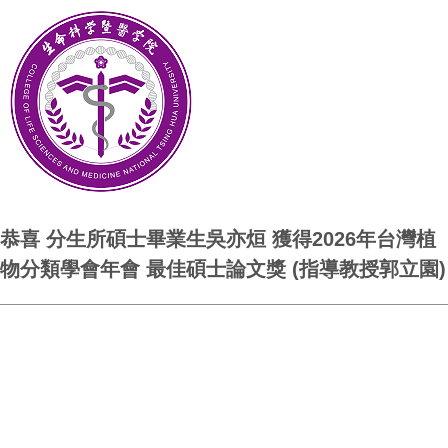
恭喜 分生所碩士畢業生吳亦烜 獲得2026年台灣植
物分類學會年會 最佳碩士論文獎 (指導教授郭立園)