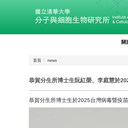
跳
到
主
要
內
容
區
關
首頁
news
恭賀分生所博士生阮紅榮、李庭慧於20
恭賀分生所博士生於2025台灣病毒暨疫