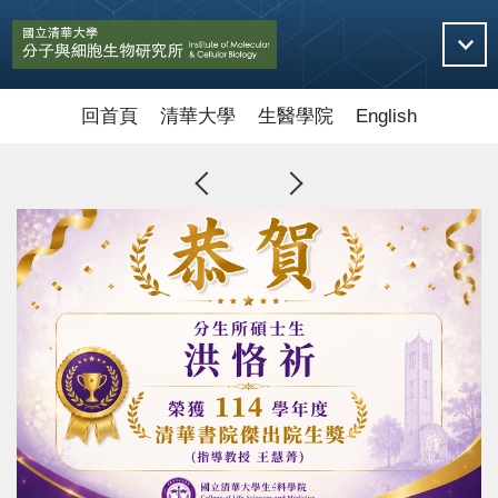
跳
到
主
要
內
回首頁
清華大學
生醫學院
English
容
區